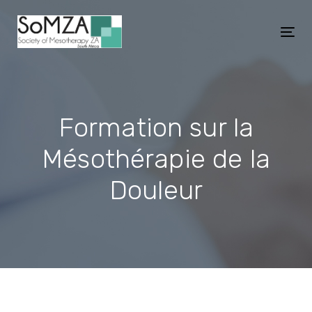
Skip
Skip
links
to
Tog
primary
nav
navigation
Skip
to
Formation sur la
content
Mésothérapie de la
Douleur