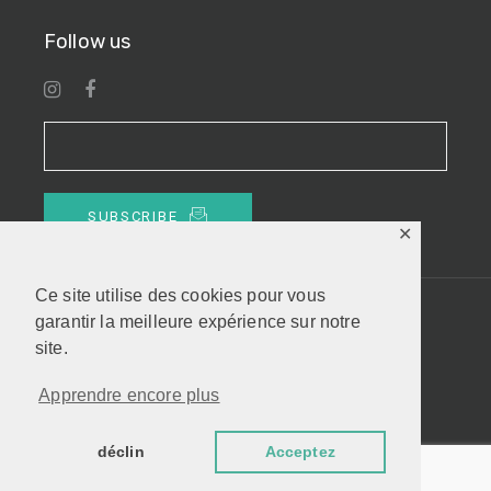
Follow us
SUBSCRIBE
✕
Ce site utilise des cookies pour vous
garantir la meilleure expérience sur notre
© SOMUK. All rights reserved.
site.
Site par Insaniam
Terms and conditions
Apprendre encore plus
déclin
Acceptez
Anglais
Français